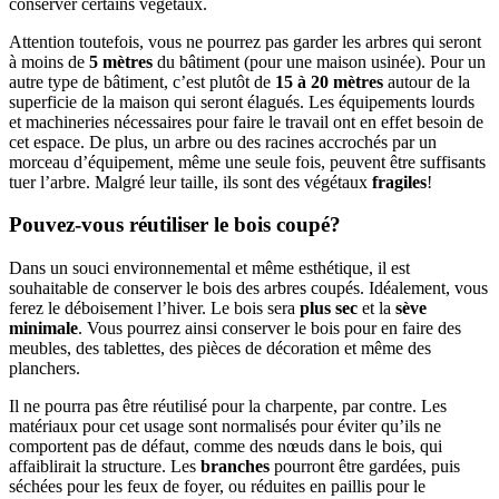
conserver certains végétaux.
Attention toutefois, vous ne pourrez pas garder les arbres qui seront
à moins de
5 mètres
du bâtiment (pour une maison usinée). Pour un
autre type de bâtiment, c’est plutôt de
15 à 20 mètres
autour de la
superficie de la maison qui seront élagués. Les équipements lourds
et machineries nécessaires pour faire le travail ont en effet besoin de
cet espace. De plus, un arbre ou des racines accrochés par un
morceau d’équipement, même une seule fois, peuvent être suffisants
tuer l’arbre. Malgré leur taille, ils sont des végétaux
fragiles
!
Pouvez-vous réutiliser le bois coupé?
Dans un souci environnemental et même esthétique, il est
souhaitable de conserver le bois des arbres coupés. Idéalement, vous
ferez le déboisement l’hiver. Le bois sera
plus sec
et la
sève
minimale
. Vous pourrez ainsi conserver le bois pour en faire des
meubles, des tablettes, des pièces de décoration et même des
planchers.
Il ne pourra pas être réutilisé pour la charpente, par contre. Les
matériaux pour cet usage sont normalisés pour éviter qu’ils ne
comportent pas de défaut, comme des nœuds dans le bois, qui
affaiblirait la structure. Les
branches
pourront être gardées, puis
séchées pour les feux de foyer, ou réduites en paillis pour le