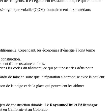
t des rongeurs. Il est également résistant au feu, ce qui en fait un
posé organique volatile (COV), contrairement aux matériaux
aditionnelle. Cependant, les économies d’énergie à long terme
 construction.
ément d’une ossature en bois.
dans les codes du bâtiment, ce qui peut poser des défis pour
a ardu de faire en sorte que la réparation s’harmonise avec la couleur
n de la neige et de la glace qui pourraient les abîmer.
jets de construction durable. Le
Royaume-Uni
et l'
Allemagne
nt en Californie et au Colorado.