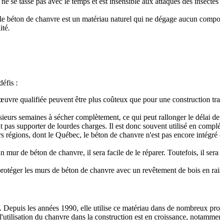
e se tasse pas avec le temps et est insensible aux attaques des insectes e
nt, le béton de chanvre est un matériau naturel qui ne dégage aucun com
ité.
éfis :
œuvre qualifiée peuvent être plus coûteux que pour une construction tr
ieurs semaines à sécher complètement, ce qui peut rallonger le délai de
 pas supporter de lourdes charges. Il est donc souvent utilisé en compl
s régions, dont le Québec, le béton de chanvre n'est pas encore intégré 
 mur de béton de chanvre, il sera facile de le réparer. Toutefois, il ser
protéger les murs de béton de chanvre avec un revêtement de bois en raiso
e. Depuis les années 1990, elle utilise ce matériau dans de nombreux pro
 l'utilisation du chanvre dans la construction est en croissance, notamme