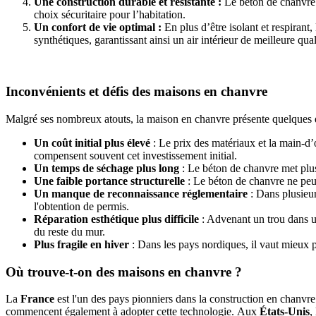
Une construction durable et résistante :
Le béton de chanvre n
choix sécuritaire pour l’habitation.
Un confort de vie optimal :
En plus d’être isolant et respira
synthétiques, garantissant ainsi un air intérieur de meilleure qual
Inconvénients et défis des maisons en chanvre
Malgré ses nombreux atouts, la maison en chanvre présente quelques d
Un coût initial plus élevé
: Le prix des matériaux et la main-d’
compensent souvent cet investissement initial.
Un temps de séchage plus long
: Le béton de chanvre met plus
Une faible portance structurelle
: Le béton de chanvre ne peut
Un manque de reconnaissance réglementaire
: Dans plusieur
l'obtention de permis.
Réparation esthétique plus difficile
: Advenant un trou dans un
du reste du mur.
Plus fragile en hiver
: Dans les pays nordiques, il vaut mieux 
Où trouve-t-on des maisons en chanvre ?
La
France
est l'un des pays pionniers dans la construction en chanvr
commencent également à adopter cette technologie.
Aux
États-Unis
,